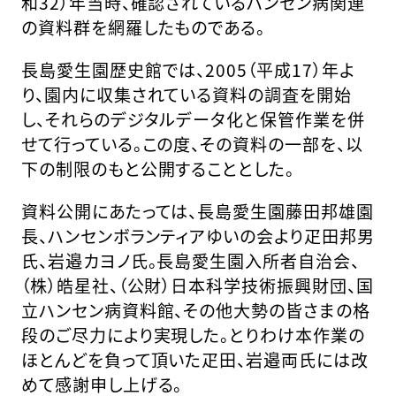
和32）年当時、確認されているハンセン病関連
の資料群を網羅したものである。
長島愛生園歴史館では、2005（平成17）年よ
り、園内に収集されている資料の調査を開始
し、それらのデジタルデータ化と保管作業を併
せて行っている。この度、その資料の一部を、以
下の制限のもと公開することとした。
資料公開にあたっては、長島愛生園藤田邦雄園
長、ハンセンボランティアゆいの会より疋田邦男
氏、岩邉カヨノ氏。長島愛生園入所者自治会、
（株）皓星社、（公財）日本科学技術振興財団、国
立ハンセン病資料館、その他大勢の皆さまの格
段のご尽力により実現した。とりわけ本作業の
ほとんどを負って頂いた疋田、岩邉両氏には改
めて感謝申し上げる。