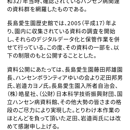
和32）年当時、確認されているハンセン病関連
の資料群を網羅したものである。
長島愛生園歴史館では、2005（平成17）年よ
り、園内に収集されている資料の調査を開始
し、それらのデジタルデータ化と保管作業を併
せて行っている。この度、その資料の一部を、以
下の制限のもと公開することとした。
資料公開にあたっては、長島愛生園藤田邦雄園
長、ハンセンボランティアゆいの会より疋田邦男
氏、岩邉カヨノ氏。長島愛生園入所者自治会、
（株）皓星社、（公財）日本科学技術振興財団、国
立ハンセン病資料館、その他大勢の皆さまの格
段のご尽力により実現した。とりわけ本作業の
ほとんどを負って頂いた疋田、岩邉両氏には改
めて感謝申し上げる。