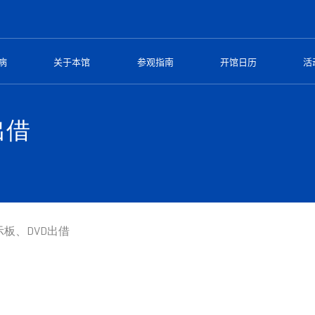
病
关于本馆
参观指南
开馆日历
活
出借
板、DVD出借