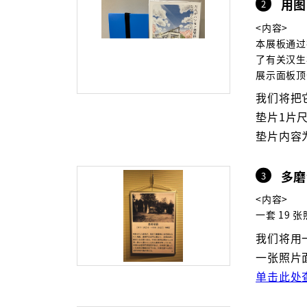
用图
2
<内容>
本展板通过
了有关汉生
展示面板顶
我们将把它放
垫片1片尺寸
垫片内容
多磨
3
<内容>
一套 19 
我们将用一个
一张照片面板
单击此处