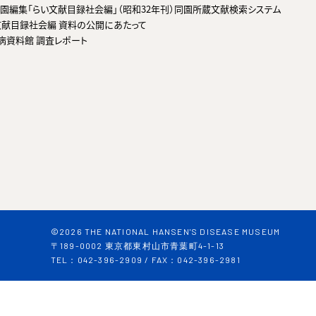
園編集「らい文献目録社会編」（昭和32年刊）同園所蔵文献検索システム
い文献目録社会編 資料の公開にあたって
病資料館 調査レポート
©2026 THE NATIONAL HANSEN'S DISEASE MUSEUM
〒189-0002 東京都東村山市青葉町4-1-13
TEL：042-396-2909 / FAX：042-396-2981